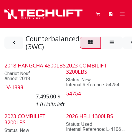
Skip to Content
Counterbalanced
(3WC)
2018 HANGCHA 4500LBS
2023 COMBILIFT
3200LBS
Chariot Neuf
Année: 2018
Status: New
Marque: HANGCHA
Internal Reference: 54754
LV-1398
Modèle: CDD20-AC1S-P
Brand: COMBILIFT
54754
Numéro de série: J1AH02532
Model: COMBI CS3200
7,495.00
$
Capacité: 4500 lbs
Lot/Serial Number: 83437
Hauteur de levage maximale:
1.0 Units left.
Year: 2023
118 po
Capacity: 3200
TAUX DE LOCATION
Mast: 3 sections
2023 COMBILIFT
2026 HELI 1300LBS
1 jour: 125 $
Max Lifting Height: 178.0
3200LBS
1 semaine: 375 $
Status: Used
Lowered Mast Height: 83.0
4 semaines: 1000 $
Internal Reference: L-4106
Hyd. Functions: 3
Status: New