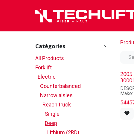
Skip to Content
Produ
Catégories
All Products
Forklift
2005
Electric
3000
Counterbalanced
DESCR
Make
Narrow aisles
Model
5445
Serial
Reach truck
Unit n
Single
Model 
Capaci
Deep
State:
Lithium (2RD)