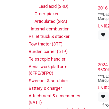
MAST
Mast t
Lead acid (2RD)
2016
stage
Maximu
Order-picker
***DE
240.0
Marqu
Lowere
Articulated (2RA)
Modèl
112.0
UNI0
Capac
Internal combustion
Free lif
Mât: 
Heures
Pallet truck & stacker
STRA
Année
Exterio
Longue
Tow tractor (3TT)
Interio
Déplac
Burden carrier (6TP)
fourc
DIME
Stradd
Overall
Telescopic handler
Overall
2024
Aerial work platform
Overhe
3500
0,0
(8FPE/8FPC)
Outsid
***DE
exterio
Sweeper & scrubber
Marqu
Modèl
ELECT
UNI0
Battery & charger
Capaci
Motors
Mât: 9
Contro
Attachment & accessories
Heure
Batter
Année
(8ATT)
System
fr
Longue
Batter