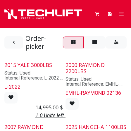
Skip to Content
Order-
picker
2015 YALE 3000LBS
2000 RAYMOND
2200LBS
Status: Used
Internal Reference: L-2022
Status: Used
Brand: YALE
Internal Reference: EMHL-
L-2022
Model: OS030
RAYMOND 02136
EMHL-RAYMOND 02136
Lot/Serial Number:
Brand: RAYMOND
D801N04462N
Model: 233-OPC22T
Year: 2015
Lot/Serial Number: 233-00-
14,995.00
$
Capacity: 3000
02136
Mast: 2 sections STD
Year: 2000
1.0 Units left.
Max Lifting Height: 147.0
Capacity: 2200
Lowered Mast Height: 95.0
Mast: 2 sections STD
2007 RAYMOND
2025 HANGCHA 1100LBS
Hyd. Functions: 1
Max Lifting Height: 210.0