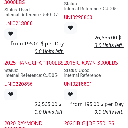
3000LBS
Cabin: Non
Lowered Mast Height: 91.5
Status:
Classe: 2
Hyd. Functions: À confirmer
Internal Reference: CJD05-
Status: Used
Type: Sélecteur de
Cabin: Non
AC2-MNAI 48BD04531
Internal Reference: 540-07-
commande
UNI0220860
Classe: À CONFIRMER
Brand: HANGCHA
C05809
Length: 82.0
Type: Gerbeur
UNI0213886
Model: CJD05-AC2-MNAI
Brand: RAYMOND
Width: 41.0
Length: 107.0
Lot/Serial Number:
Model: 540-OPC30TT
Operator Roof Height: 95.0
Width: 42.0
48BD04531
Lot/Serial Number: 540-07-
Weight: 5558.0
Operator Roof Height: 85.0
26,565.00
$
Year: False
C05809
Weight: 4850.0
from
195.00
$
per
Day
Year: False
0.0 Units left.
Longueur des fourches: 41
0.0 Units left.
Type de batterie: Plomb et
acide
2025 HANGCHA 1100LBS
2015 CROWN 3000LBS
Status:
Status: Used
Internal Reference: CJD05-
Internal Reference:
AC2-MNAI 48BD04529
UNI0218801
UNI0220856
UNI0218801
Brand: HANGCHA
Brand: CROWN
Model: CJD05-AC2-MNAI
Model: SP3520-30
Lot/Serial Number:
Lot/Serial Number:
48BD04529
1A433770
26,565.00
$
from
195.00
$
per
Day
Year: False
Year: False
0.0 Units left.
0.0 Units left.
2020 RAYMOND
2026 BIG JOE 750LBS