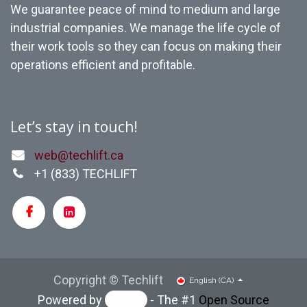
37.75.x20.00x22,64 po
We guarantee peace of mind to medium and large
CHARGEUR BASSI RAPIDE,
industrial companies. We manage the life cycle of
#IHF-GE0-64803-80/200E
their work tools so they can focus on making their
48V/200AH, 480-600V-
3PHASE
operations efficient and profitable.
Let’s stay in touch!
web@techlift.ca
+1 (
833) TECHLIFT
Copyright © Techlift
English (CA)
Powered by
- The #1
Open Source