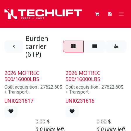
Skip to Content
Burden
carrier
(6TP)
2026 MOTREC
2026 MOTREC
500/16000LBS
500/16000LBS
Coût acquisition : 27622.60$
Coût acquisition : 27622.60$
+ Transport
+ Transport
Travaux (qualité / coût) :
Travaux (qualité / coût) :
UNI0231617
UNI0231616
Peinture (qualité / coût) :
Peinture (qualité / coût) :
Batterie
Batterie
(modèle/qualité/coût) :
(modèle/qualité/coût) :
Chargeur
Chargeur
0.00
$
0.00
$
(modèle/qualité/coût) :
(modèle/qualité/coût) :
Total coutant:
Total coutant:
0.0 Units left.
0.0 Units left.