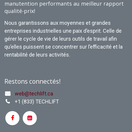
Système électrique:
manutention performants au meilleur rapport
transistorisé
qualité-prix!
Affichage des codes intégré
au tableau de bord
Compteur d'heures
Nous garantissons aux moyennes et grandes
Indicateur de décharge de la
entreprises industrielles une paix d’esprit. Celle de
batterie
Coupe circuit de la levée en
gérer le cycle de vie de leurs outils de travail afin
bas voltage (Cut-Out):
????????
qu’elles puissent se concentrer sur l’efficacité et la
Moteur de traction: AC DC
rentabilité de leurs activités.
????????
Moteur de levée: AC DC
????????
Connecteur à batterie de
type: SB ampérage: 350A
Restons connectés!
couleur: bleu
Compartiment à batterie sur
rouleaux pour extraction
web@techlift.ca
latérale
+1 (
833) TECHLIFT
Composition de la roue de
traction: polyuréthane
Type de traction de la
roue:lyréthane
Avertisseur sonore: