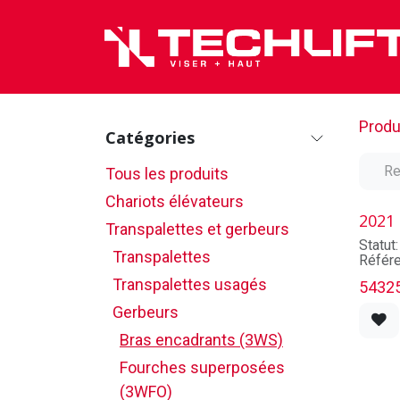
Se rendre au contenu
Produ
Catégories
Tous les produits
Chariots élévateurs
2021
Transpalettes et gerbeurs
Statut
Transpalettes
Référe
Marqu
Transpalettes usagés
5432
Modèl
No sér
Gerbeurs
techn
Année
Bras encadrants (3WS)
Capac
Fourches superposées
Mât: N
Haute
(3WFO)
Maxim