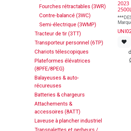
2023
Fourches rétractables (3WR)
2500
Contre-balancé (3WC)
***DE
Poids
Marqu
Type d
Semi-électrique (3WMP)
Modèl
arrière
UNI0
Capaci
Tracteur de tir (3TT)
Mât: 
Transporteur personnel (6TP)
Heures
Année
Chariots télescopiques
Longue
po
Plateformes élévatrices
Longer
(8PFE/8PEG)
***SP
Voltag
Balayeuses & auto-
24 vol
récureuses
Hauteu
fermée
Batteries & chargeurs
Haute
fourch
Attachements &
Hauteu
accessoires (8ATT)
71 po
Mât de
Laveuse à plancher industriel
Nombre
2
Transpalettes et gerbeurs /