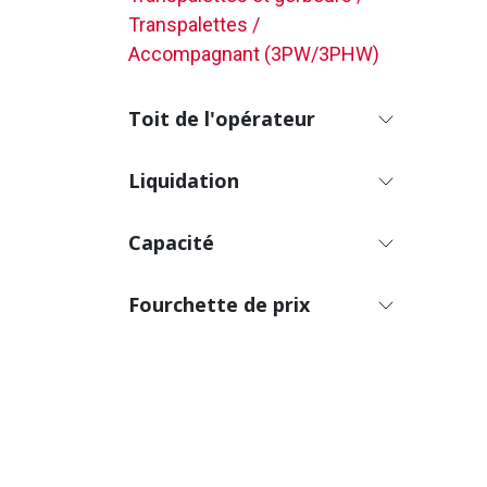
Largeu
Largeu
Transpalettes /
les lo
Accompagnant (3PW/3PHW)
Largeu
intérie
Largeu
extéri
Toit de l'opérateur
Longue
l'arriè
Liquidation
Longue
l'arriè
de cha
Capacité
Poids 
1863 
Poids
batter
Fourchette de prix
Dimen
batter
***CA
Systèm
transi
Affich
au tab
Compt