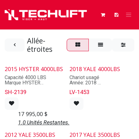
Se rendre au contenu
Allée-
étroites
2015 HYSTER 4000LBS
2018 YALE 4000LBS
Capacité 4000 LBS
Chariot usagé
Marque HYSTER
Année: 2018
Modèle NRZ40RS2-14.5
Marque: YALE
SH-2139
LV-1453
Série B265N02097
Modèle:
Année 2015
NR040EBNL36TE095
Alimentation ELECTRIQUE
Numéro de série:
Pneus CAOUTCHOUC
E815N03059S
17 995,00
$
Cabine NON
Capacité: 4000 lbs
Mat 80D-MT-541
Hauteur de levage maximale:
1.0 Unités Restantes.
Mât abaissé 95''
212 po
Levage Max 212''
TAUX DE LOCATION
2012 YALE 3500LBS
2017 YALE 3500LBS
Fourches 42"​
1 jour: 147 $