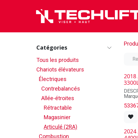
Se rendre au contenu
Produ
Catégories
Tous les produits
Chariots élévateurs
2018
Électriques
3300
Contrebalancés
DESCR
Marqu
Allée-étroites
Modèl
5336
Série:
Rétractable
Numéro
Magasinier
Année
Capaci
Articulé (2RA)
État: 
2024
Combustion
4400