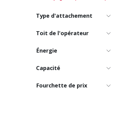
DIME
Type d
Longeu
acide
Largeu
Voltag
Type d'attachement
Hauteu
Ampéra
(po): 8
Dégage
ÉQUI
Toit de l'opérateur
du châ
Constr
robus
SYST
Mouvem
Type d
Énergie
fourch
Marque
Deux 
Type d
tracti
acide
Peu d'
Capacité
Voltag
Confor
Ampéra
l'opéra
de la
ÉQUI
Fourchette de prix
Desig
Constr
réduis
robus
maximi
Mouvem
Pleine
fourch
de la 
Deux 
Reduit
tracti
et do
Peu d'
Miroir
Confor
Gyrop
l'opéra
Deux l
de la