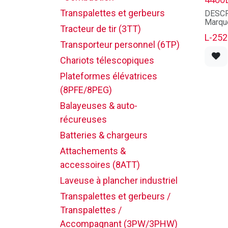
MÂT:
Type d
Transpalettes et gerbeurs
DESCR
sectio
Marqu
Hauteu
Tracteur de tir (3TT)
Modèl
205.0
L-252
Série:
Hauteu
Transporteur personnel (6TP)
Numéro
101.0
Année
Chariots télescopiques
Levage
Capaci
(po):
État: 
Plateformes élévatrices
PNEU
(8PFE/8PEG)
MÂT:
Pneus
Type d
avant:
Balayeuses & auto-
sectio
Pneus
Hauteu
récureuses
arrièr
205.0
Batteries & chargeurs
Hauteu
DIME
101.0
Longeu
Attachements &
Levage
Largeu
(po):
accessoires (8ATT)
Hauteu
(po): 8
PNEU
Laveuse à plancher industriel
Dégage
Pneus
du châ
avant:
Transpalettes et gerbeurs /
Pneus
SYST
Transpalettes /
arrièr
Type d
Accompagnant (3PW/3PHW)
Marque