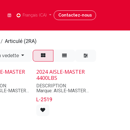
Nous joindre
Français (CA)
Blog
Contactez-nous
Aide
Articulé (2RA)
n vedette
LE-MASTER
2024 AISLE-MASTER
4400LBS
ION:
DESCRIPTION:
ISLE-MASTER
Marque: AISLE-MASTER
4NE
Modèle: 44NE
L-2519
74
Série: 90472
ité: L-2518
Numéro d'unité: L-2519
4
Année: 2024
bs): 4400
Capacité (lbs): 4400
État: Usagé