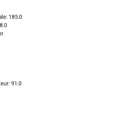
le: 185.0
8.0
er
teur: 91.0