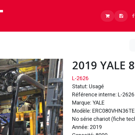
Lithium
Boutique
À propos
Carrières
2019 YALE 
L-2626
Statut: Usagé
Référence interne: L-2626
Marque: YALE
Modèle: ERC080VHN36TE
No série chariot (fiche t
Année: 2019