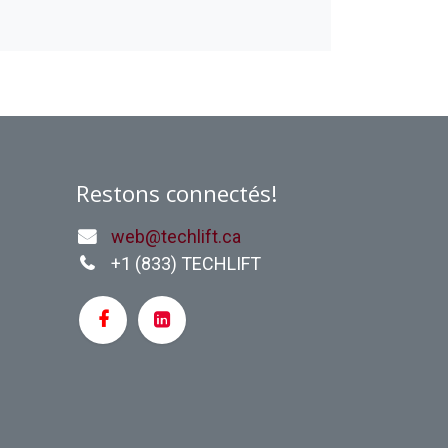
Restons connectés!
web@techlift.ca
+1 (
833) TECHLIFT