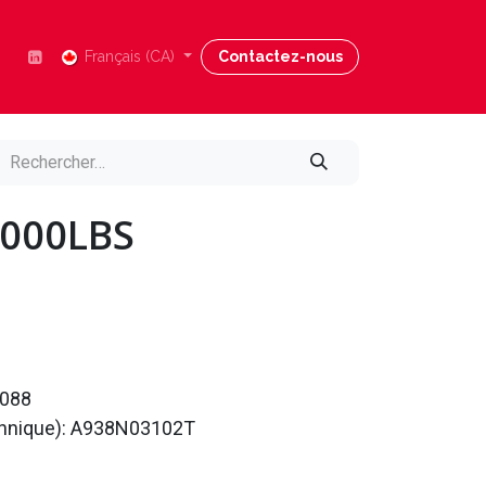
Nous joindre
Français (CA)
Blog
Contactez-nous
Aide
8000LBS
088
echnique): A938N03102T