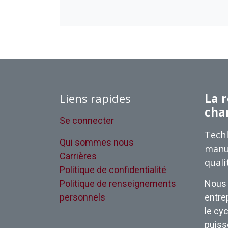
Liens rapides
La r
cha
Se connecter
Techl
Qui sommes nous
manu
Carrières
quali
Politique de confidentialité
Politique de renseignements
Nous 
personnels
entrep
le cyc
puisse