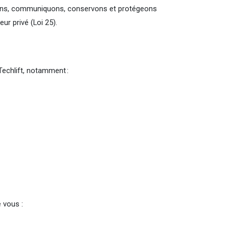
ilisons, communiquons, conservons et protégeons
ur privé (Loi 25).
Techlift, notamment :
e vous :