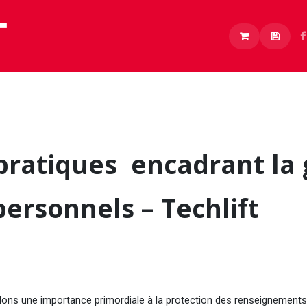
Lithium
Boutique
À propos
Carrières
t pratiques encadrant l
ersonnels – Techlift
cordons une importance primordiale à la protection des renseignement