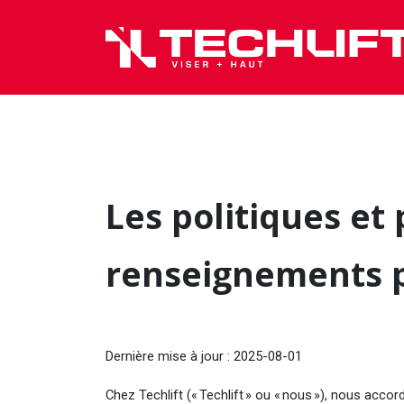
Se rendre au contenu
Les politiques e
renseignements p
Dernière mise à jour : 2025-08-01
Chez Techlift (« Techlift » ou « nous »), nous ac