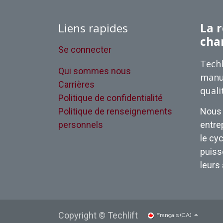
Liens rapides
La r
cha
Se connecter
Techl
Qui sommes nous
manu
Carrières
quali
Politique de confidentialité
Politique de renseignements
Nous 
personnels
entrep
le cyc
puisse
leurs 
Copyright © Techlift
Français (CA)