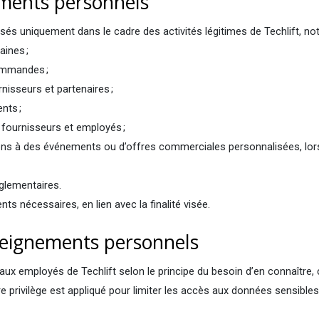
nements personnels
isés uniquement dans le cadre des activités légitimes de Techlift, n
aines ;
commandes ;
rnisseurs et partenaires ;
ents ;
 fournisseurs et employés ;
ations à des événements ou d’offres commerciales personnalisées, lo
églementaires.
nts nécessaires, en lien avec la finalité visée.
seignements personnels
x employés de Techlift selon le principe du besoin d’en connaître, 
re privilège est appliqué pour limiter les accès aux données sensible