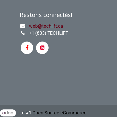
Restons connectés!
web@techlift.ca
+1 (
833) TECHLIFT
- Le #1
Open Source eCommerce