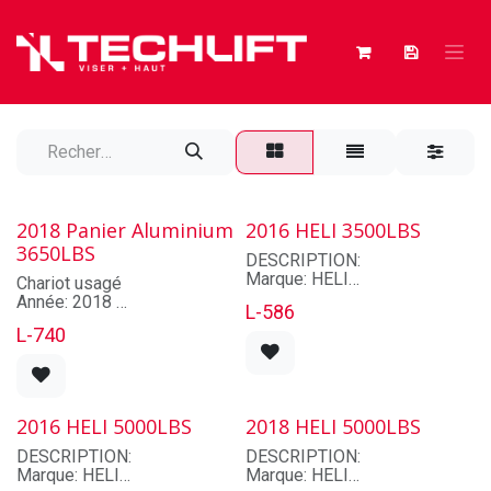
Se rendre au contenu
2018 Panier Aluminium
2016 HELI 3500LBS
3650LBS
DESCRIPTION:
Marque: HELI
Chariot usagé
Modèle: CPD18-GD1LI
Année: 2018
L-586
Série: 050181L0634
Marque: CUSTOM
L-740
Numéro d'unité: L-586
Modèle: CUSTOM
Année: 2016
Numéro de série: CUSTOM
Capacité (lbs): 3500
Capacité: 3650 lbs
État: Usagé
Hauteur de levage maximale:
TAUX DE LOCATION
2016 HELI 5000LBS
2018 HELI 5000LBS
MÂT:
1 jour: $
Type de mât, vision élargie: 3
1 semaine: $
DESCRIPTION:
DESCRIPTION:
sections
4 semaines: $
Marque: HELI
Marque: HELI
Hauteur des fourches (po):
1 mois: $