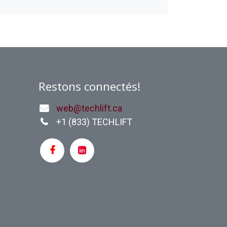
Restons connectés!
web@techlift.ca
+1 (
833) TECHLIFT