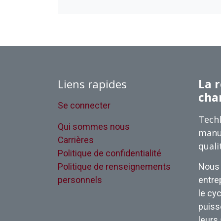
Liens rapides
La r
cha
Se connecter
Techl
Qui sommes nous
manu
Carrières
quali
Politique de confidentialité
Politique de renseignements
Nous 
personnels
entrep
le cyc
puisse
leurs 