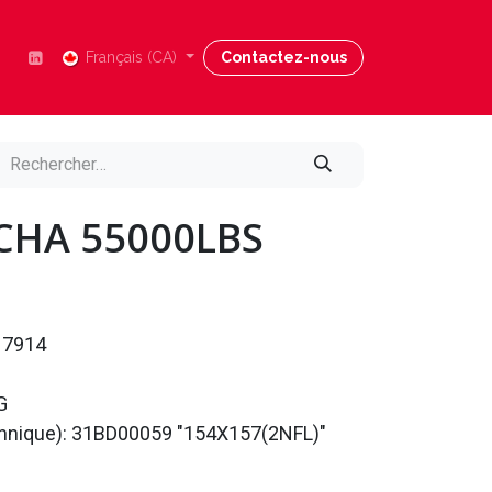
Nous joindre
Français (CA)
Blog
Contactez-nous
Aide
CHA 55000LBS
17914
G
echnique): 31BD00059 "154X157(2NFL)"