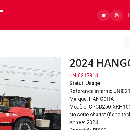
Lithium
Boutique
À propos
Carrières
2024 HANG
UNI0217914
Statut: Usagé
Référence interne: UNI02
Marque: HANGCHA
Modèle: CPCD250-XRH10
No série chariot (fiche t
Année: 2024