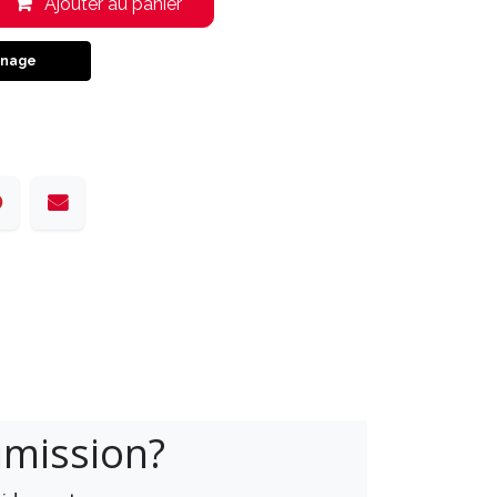
Ajouter au panier
inage
umission?