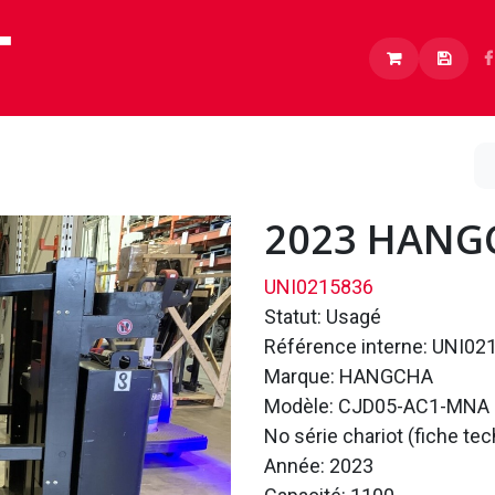
Lithium
Boutique
À propos
Carrières
2023 HANG
UNI0215836
Statut: Usagé
Référence interne: UNI02
Marque: HANGCHA
Modèle: CJD05-AC1-MNA
No série chariot (fiche te
Année: 2023