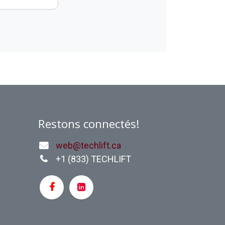
Restons connectés!
web@techlift.ca
+1 (
833) TECHLIFT