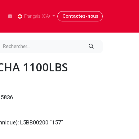
Nous joindre
Français (CA)
Blog
Contactez-nous
Aide
CHA 1100LBS
15836
chnique): L5BB00200 ''157''