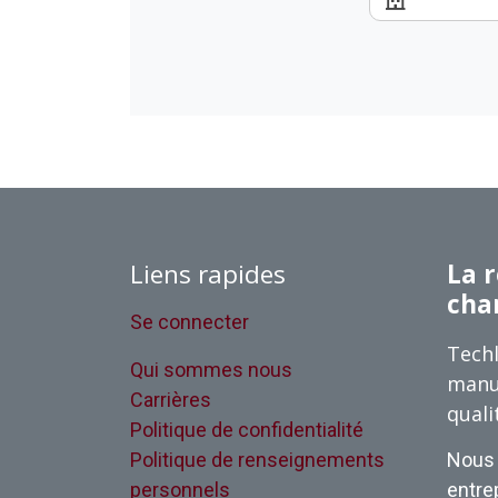
Liens rapides
La r
cha
Se connecter
Techl
Qui sommes nous
manu
Carrières
quali
Politique de confidentialité
Politique de renseignements
Nous 
personnels
entrep