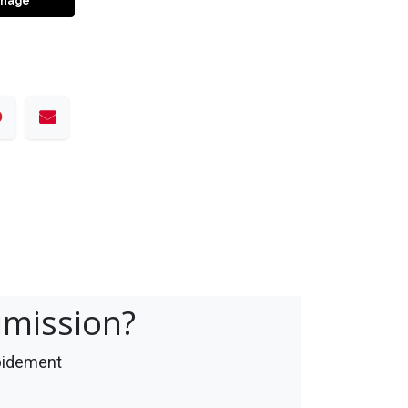
inage
umission?
apidement