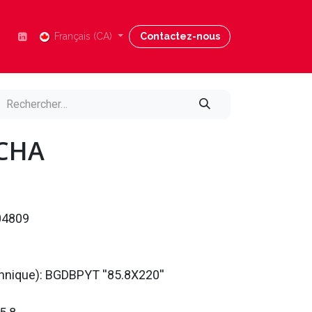
Nous joindre
Français (CA)
Blog
Contactez-nous
Aide
CHA
04809
chnique): BGDBPYT ''85.8X220''