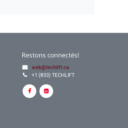
Restons connectés!
web@techlift.ca
+1 (
833) TECHLIFT