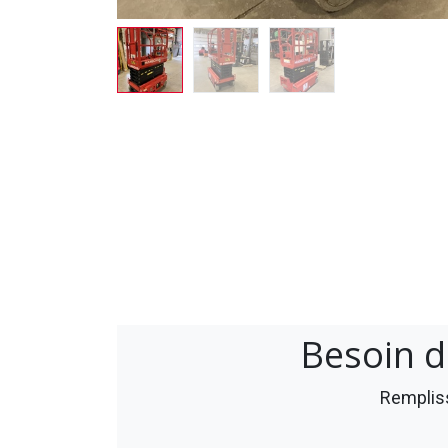
Besoin d
Rempliss