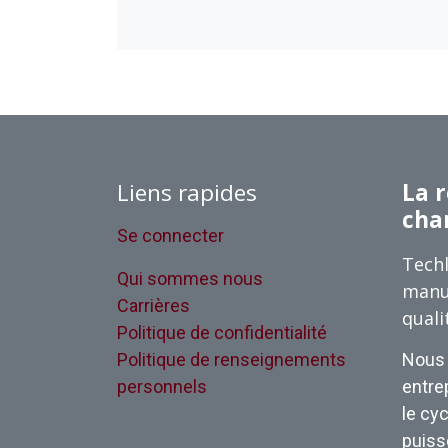
Liens rapides
La r
cha
Se connecter
Techl
Qui sommes nous
manu
Carrières
quali
Politique de confidentialité
Politique de renseignements
Nous 
personnels
entrep
le cyc
puisse