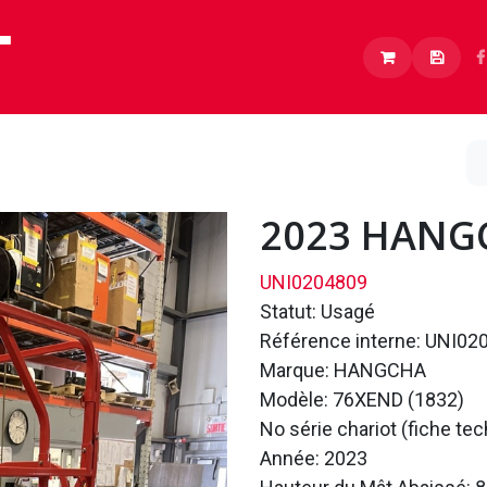
Lithium
Boutique
À propos
Carrières
2023 HANG
UNI0204809
Statut: Usagé
Référence interne: UNI02
Marque: HANGCHA
Modèle: 76XEND (1832)
No série chariot (fiche te
Année: 2023