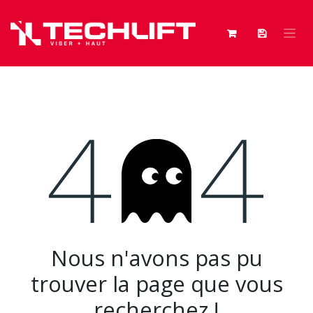
Se rendre au contenu
Erreur 404
Nous n'avons pas pu
trouver la page que vous
recherchez !