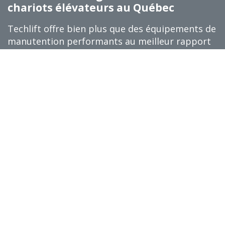
chariots élévateurs au Québec
Techlift offre bien plus que des équipements de
manutention performants au meilleur rapport
qualité-prix!
Nous garantissons aux moyennes et grandes
entreprises industrielles une paix d’esprit. Celle de
gérer le cycle de vie de leurs outils de travail afin
qu’elles puissent se concentrer sur l’efficacité et la
rentabilité de leurs activités.
Restons connectés!
web@techlift.ca
+1 (
833) TECHLIFT