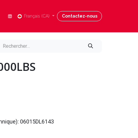
Nous joindre
Français (CA)
Blog
Contactez-nous
Aide
3000LBS
echnique): 06015DL6143