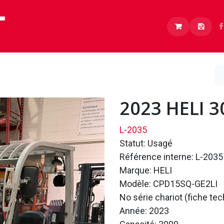
Lithium
Boutique
À propos
Carrières
2023 HELI 
L-2035
Statut: Usagé
Référence interne: L-2035
Marque: HELI
Modèle: CPD15SQ-GE2LI
No série chariot (fiche t
Année: 2023