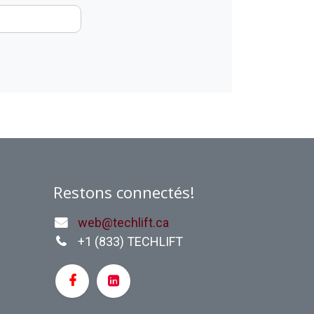
Restons connectés!
web@techlift.ca
+1 (
833) TECHLIFT