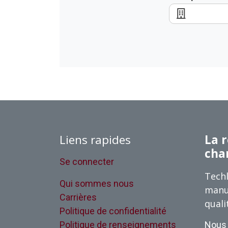
Liens rapides
La r
cha
Se connecter
Techl
Qui sommes nous
manu
Carrières
quali
Politique de confidentialité
Politique de renseignements
Nous 