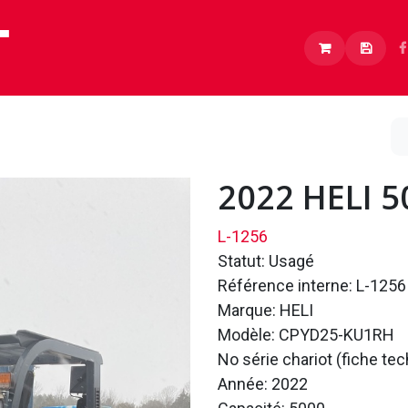
Lithium
Boutique
À propos
Carrières
2022 HELI 
L-1256
Statut: Usagé
Référence interne: L-1256
Marque: HELI
Modèle: CPYD25-KU1RH
No série chariot (fiche t
Année: 2022