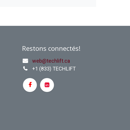
Restons connectés!
web@techlift.ca
+1 (
833) TECHLIFT