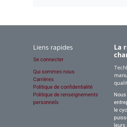
Liens rapides
La r
cha
Se connecter
Techl
Qui sommes nous
manu
Carrières
quali
Politique de confidentialité
Politique de renseignements
Nous 
personnels
entrep
le cyc
puisse
leurs 