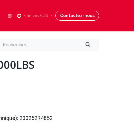
Nous joindre
Français (CA)
Blog
Contactez-nous
Aide
5000LBS
echnique): 230252R4852