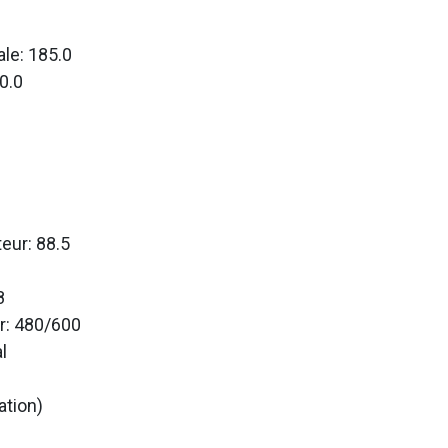
le: 185.0
0.0
teur: 88.5
8
r: 480/600
l
ation)