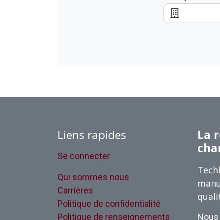
Liens rapides
La r
cha
Se connecter
Techl
Qui sommes nous
manu
Carrières
quali
Politique de confidentialité
Politique de renseignements
Nous 