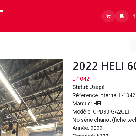
Lithium
Boutique
À propos
Carrières
2022 HELI 
L-1042
Statut: Usagé
Référence interne: L-1042
Marque: HELI
Modèle: CPD30-GA2CLI
No série chariot (fiche t
Année: 2022