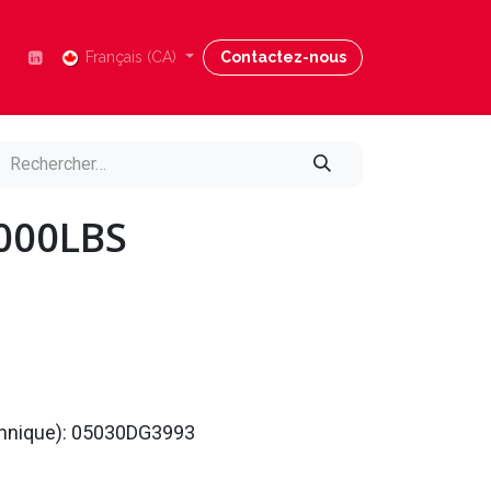
Nous joindre
Français (CA)
Blog
Contactez-nous
Aide
6000LBS
echnique): 05030DG3993