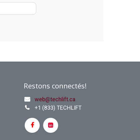
Restons connectés!
web@techlift.ca
+1 (
833) TECHLIFT