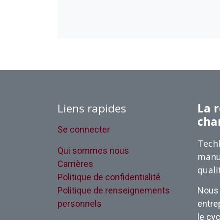
Liens rapides
La r
cha
Se connecter
Techl
Qui sommes nous
manu
Carrières
quali
Politique de confidentialité
Politique de renseignements
Nous 
personnels
entrep
le cyc