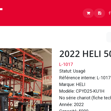
Lithium
Boutique
À propos
Carrières
2022 HELI 
L-1017
Statut: Usagé
Référence interne: L-1017
Marque: HELI
Modèle: CPYD25-KU1H
No série chariot (fiche t
Année: 2022