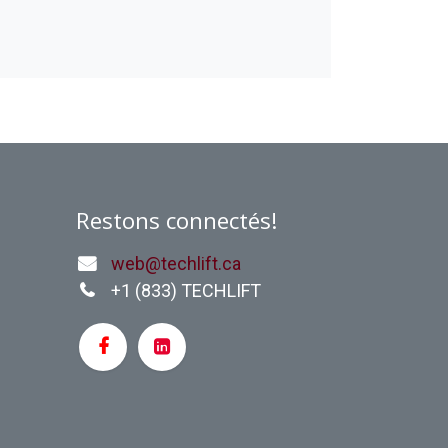
Restons connectés!
web@techlift.ca
+1 (
833) TECHLIFT