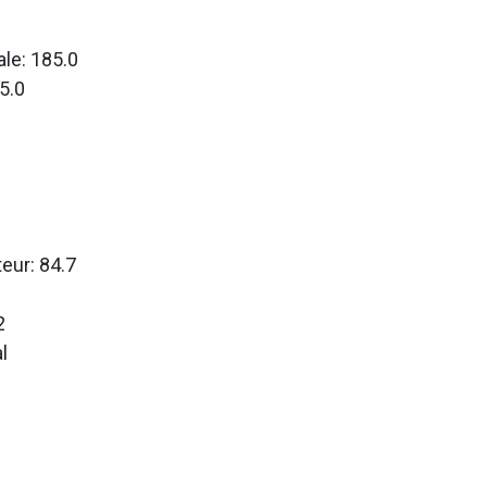
le: 185.0
5.0
teur: 84.7
2
l