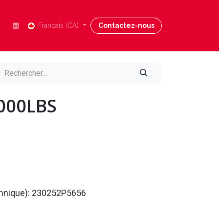
Nous joindre
Français (CA)
Blog
Contactez-nous
Aide
5000LBS
echnique): 230252P5656