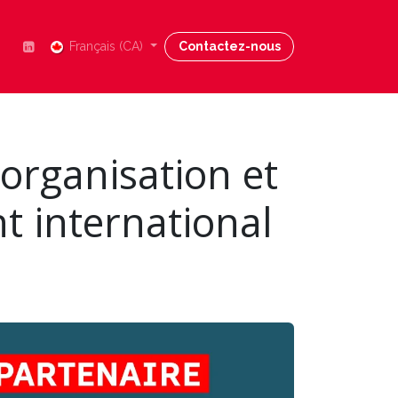
Nous joindre
Français (CA)
Blog
Contactez-nous
Aide
'organisation et
t international
l