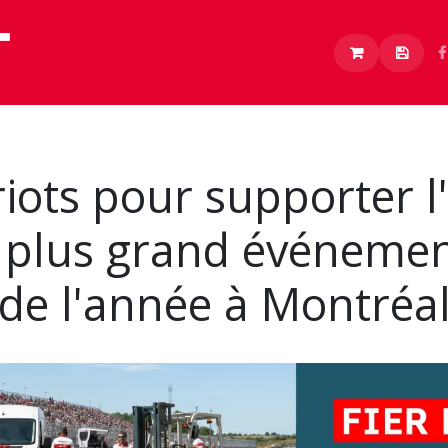
Lithium
Boutique
À propos
Carrières
iots pour supporter l
 plus grand événemen
de l'année à Montréa