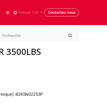
Nous joindre
Français (CA)
Blog
Contactez-nous
Aide
R 3500LBS
echnique): B265N02253P