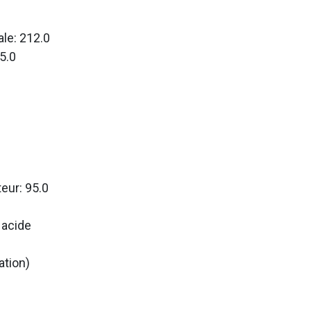
le: 212.0
5.0
teur: 95.0
 acide
ation)