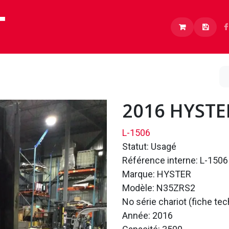
Lithium
Boutique
À propos
Carrières
2016 HYSTE
L-1506
Statut: Usagé
Référence interne: L-1506
Marque: HYSTER
Modèle: N35ZRS2
No série chariot (fiche t
Année: 2016