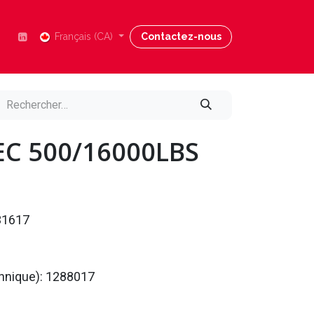
Nous joindre
Français (CA)
Blog
Contactez-nous
Aide
C 500/16000LBS
31617
chnique): 1288017