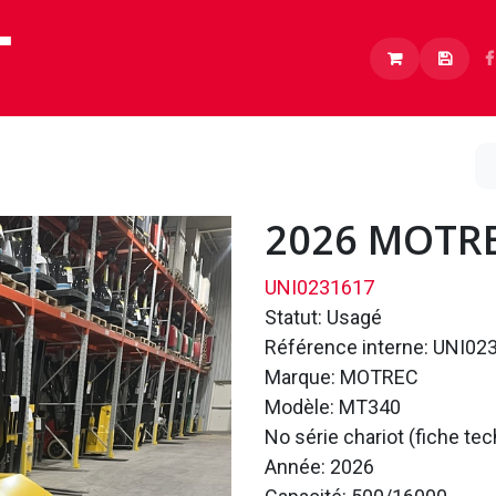
Lithium
Boutique
À propos
Carrières
2026 MOTRE
UNI0231617
Statut: Usagé
Référence interne: UNI02
Marque: MOTREC
Modèle: MT340
No série chariot (fiche te
Année: 2026