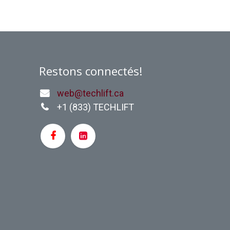
Restons connectés!
web@techlift.ca
+1 (
833) TECHLIFT