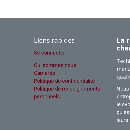
Liens rapides
La r
cha
Se connecter
Techl
Qui sommes nous
manu
Carrières
quali
Politique de confidentialité
Politique de renseignements
Nous 
personnels
entrep
le cyc
puisse
leurs 