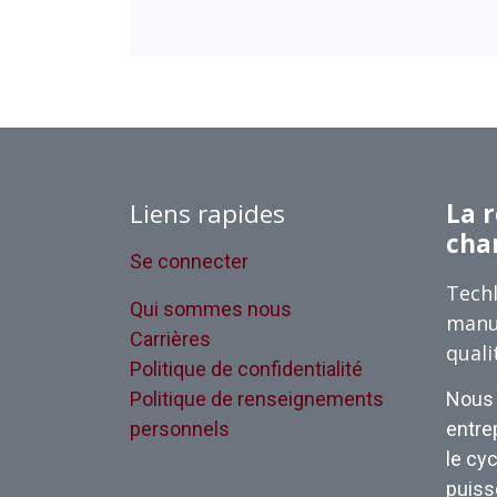
Liens rapides
La r
cha
Se connecter
Techl
Qui sommes nous
manu
Carrières
quali
Politique de confidentialité
Politique de renseignements
Nous 
personnels
entrep
le cyc
puisse