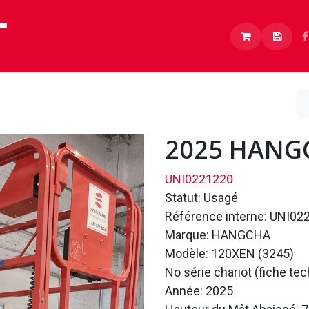
Lithium
Boutique
À propos
Carrières
2025 HANG
UNI0221220
Statut: Usagé
Référence interne: UNI02
Marque: HANGCHA
Modèle: 120XEN (3245)
No série chariot (fiche te
Année: 2025