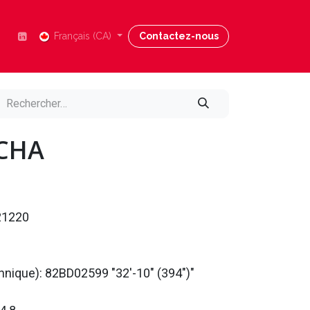
Nous joindre
Français (CA)
Blog
Contactez-nous
Aide
CHA
21220
chnique): 82BD02599 "32'-10" (394")"