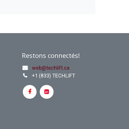
Restons connectés!
web@techlift.ca
+1 (
833) TECHLIFT