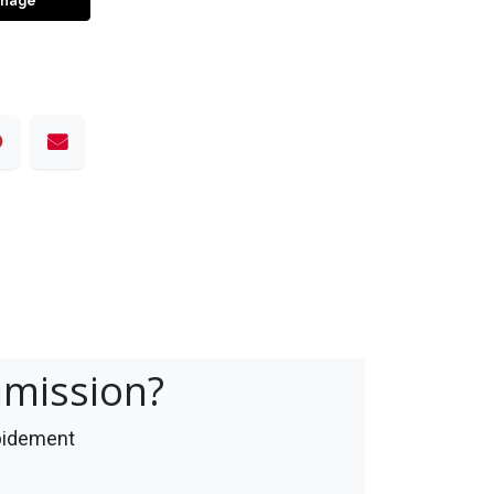
inage
umission?
apidement