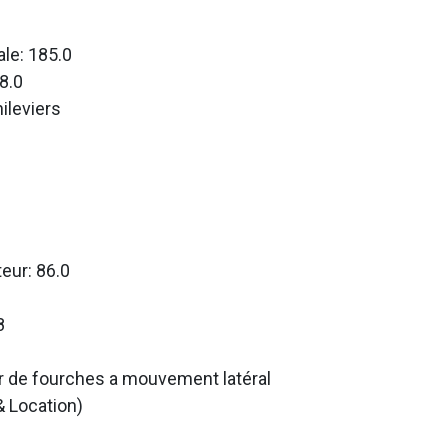
le: 185.0
8.0
ileviers
teur: 86.0
8
r de fourches a mouvement latéral
& Location)