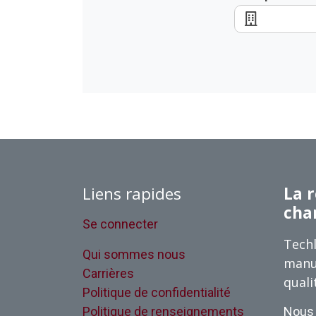
Liens rapides
La r
cha
Se connecter
Techl
Qui sommes nous
manu
Carrières
quali
Politique de confidentialité
Politique de renseignements
Nous 