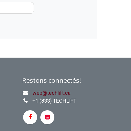
Restons connectés!
web@techlift.ca
+1 (
833) TECHLIFT