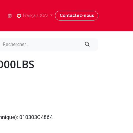
Nous joindre
Français (CA)
Blog
Contactez-nous
Aide
6000LBS
echnique): 010303C4864