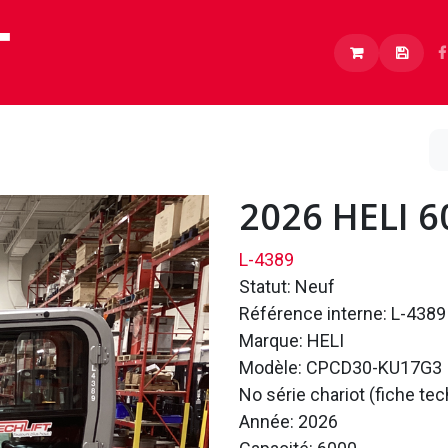
Lithium
Boutique
À propos
Carrières
2026 HELI 
L-4389
Statut: Neuf
Référence interne: L-4389
Marque: HELI
Modèle: CPCD30-KU17G3
No série chariot (fiche t
Année: 2026