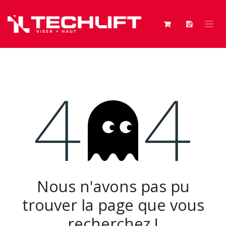
Se rendre au contenu
Erreur 404
Nous n'avons pas pu
trouver la page que vous
recherchez !